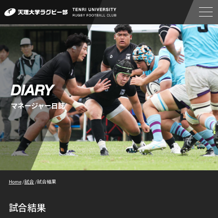
DIARY
マネージャー日誌
Home
/
試合
/
試合結果
試合結果