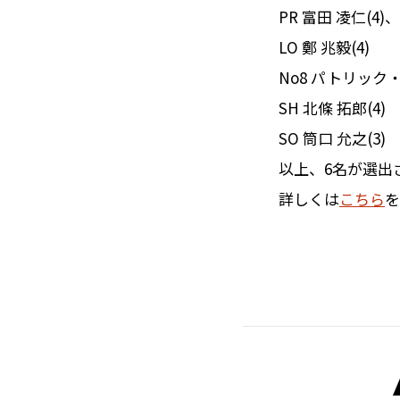
PR 富田 凌仁(4)
LO 鄭 兆毅(4)
No8 パトリック・
SH 北條 拓郎(4)
SO 筒口 允之(3)
以上、6名が選出
詳しくは
こちら
を