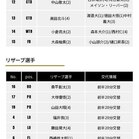
12
CTB
中山敬太(2)
メイソン・リーバー(2)
渡邉大(1)/徳田大悟(1)中村
13
CTB
奥田北斗(4）
義大(3)
14
WTB
小倉亮太(2)
森本大介(1)/西村仁(4)
15
FB
大森柚貴(2)
小山諒介(2)/樋口昇吾(2)
リザーブ選手
No.
pos.
リザーブ選手
交代情報
16
HO
桑平創太(3)
前半20分交替
17
PR
大塚優悟(2)
前半20分交替
18
PR
山田大翔(4)
前半20分交替
4
LO
福井慎(3)
前半20分交替
5
LO
藤田晃大(4)
前半20分交替
6
FL
西嶋柊太郎(1)
前半20分交替