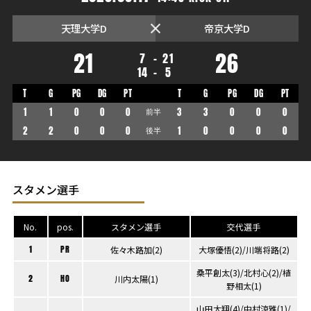
天理大学D
帝京大学D
21
26
7
-
21
14
-
5
T
G
PG
DG
PT
T
G
PG
DG
PT
1
1
0
0
0
前半
3
3
0
0
0
2
2
0
0
0
後半
1
0
0
0
0
スタメン選手
No.
pos.
スタメン選手
交代選手
1
PR
佐々木路加(2)
大塚優悟(2)/川端将路(2)
桑平創太(3)/北村心(2)/植
2
HO
川内太陽(1)
野相太(1)
山田大翔(4)/中村涼雅(1)/