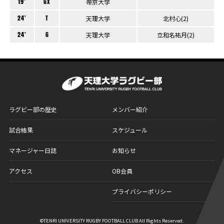
19'
Gx
帝京大学
24'
T
天理大学
北村心(2)
24'
G
天理大学
立和名祐月(2)
ラグビー部の歴史
メンバー紹介
試合結果
スケジュール
マネージャー日誌
お知らせ
アクセス
OB会員
プライバシーポリシー
©
TENRI UNIVERSITY RUGBY FOOTBALL CLUB
All Rights Reserved.