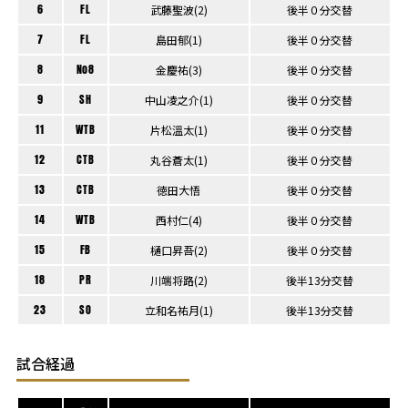
6
FL
武藤聖波(2)
後半０分交替
7
FL
島田郁(1)
後半０分交替
8
No8
金慶祐(3)
後半０分交替
9
SH
中山凌之介(1)
後半０分交替
11
WTB
片松溫太(1)
後半０分交替
12
CTB
丸谷蒼太(1)
後半０分交替
13
CTB
徳田大悟
後半０分交替
14
WTB
西村仁(4)
後半０分交替
15
FB
樋口昇吾(2)
後半０分交替
18
PR
川端将路(2)
後半13分交替
23
SO
立和名祐月(1)
後半13分交替
試合経過