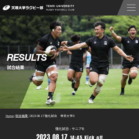
RESULTS
試合結果
Home
/
試合結果
/
2023.08.17 強化試合 帝京大学D
強化試合 : サニアB
2023.08.17
14:45 Kick off