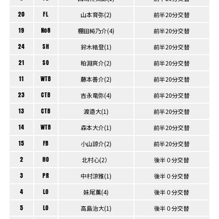
20
FL
山本育弥(2)
前半20分交替
19
No8
棚田純乃介(4)
前半20分交替
24
SH
鈴木結登(1)
前半20分交替
21
SO
粕淵爽介(2)
前半20分交替
11
WTB
藤本善介(2)
前半20分交替
23
CTB
吉永竜弥(4)
前半20分交替
13
CTB
渡邉大(1)
前半20分交替
14
WTB
森本大介(1)
前半20分交替
15
FB
小山諒介(2)
前半20分交替
2
HO
北村心(2）
後半０分交替
3
PR
中村涼雅(1)
後半０分交替
4
LO
妹尾薫(4)
後半０分交替
5
LO
高島治大(1)
後半０分交替