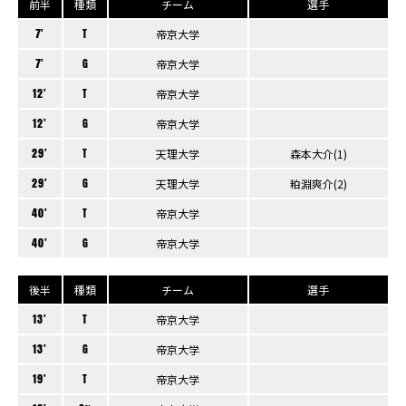
前半
種類
チーム
選手
7'
T
帝京大学
7'
G
帝京大学
12'
T
帝京大学
12'
G
帝京大学
29'
T
天理大学
森本大介(1)
29'
G
天理大学
粕淵爽介(2)
40'
T
帝京大学
40'
G
帝京大学
後半
種類
チーム
選手
13'
T
帝京大学
13'
G
帝京大学
19'
T
帝京大学