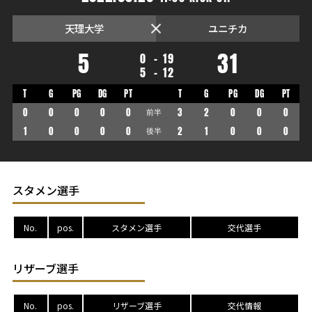
天理大学
ユニチカ
5
31
0
-
19
5
-
12
T
G
PG
DG
PT
T
G
PG
DG
PT
0
0
0
0
0
前半
3
2
0
0
0
1
0
0
0
0
後半
2
1
0
0
0
スタメン選手
No.
pos.
スタメン選手
交代選手
リザーブ選手
No.
pos.
リザーブ選手
交代情報