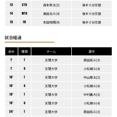
13
CTB
森本爽太(2)
後半０分交替
14
WTB
奥田北斗(4)
後半０分交替
15
FB
本田飛翔(4)
後半０分交替
試合経過
前半
種類
チーム
選手
1'
T
天理大学
原田拓斗(3)
1'
G
天理大学
小松頼斗(4)
10'
T
天理大学
中山敬太(2)
10'
G
天理大学
小松頼斗(4)
19'
T
天理大学
中村義大(3)
19'
G
天理大学
小松頼斗(4)
24'
T
天理大学
原田拓斗(3)