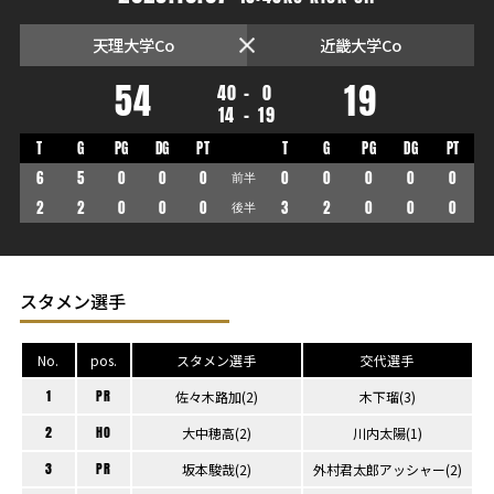
天理大学Co
近畿大学Co
54
19
40
-
0
14
-
19
T
G
PG
DG
PT
T
G
PG
DG
PT
6
5
0
0
0
前半
0
0
0
0
0
2
2
0
0
0
後半
3
2
0
0
0
スタメン選手
No.
pos.
スタメン選手
交代選手
1
PR
佐々木路加(2)
木下瑠(3)
2
HO
大中穂高(2)
川内太陽(1)
3
PR
坂本駿哉(2)
外村君太郎アッシャー(2)