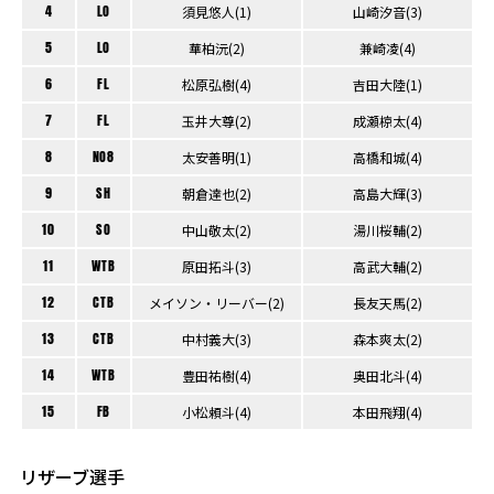
4
LO
須見悠人(1)
山崎汐音(3)
5
LO
華柏沅(2)
兼崎凌(4)
6
FL
松原弘樹(4)
吉田大陸(1)
7
FL
玉井大尊(2)
成瀬椋太(4)
8
NO8
太安善明(1)
高橋和城(4)
9
SH
朝倉達也(2)
高島大輝(3)
10
SO
中山敬太(2)
湯川桜輔(2)
11
WTB
原田拓斗(3)
高武大輔(2)
12
CTB
メイソン・リーバー(2)
長友天馬(2)
13
CTB
中村義大(3)
森本爽太(2)
14
WTB
豊田祐樹(4)
奥田北斗(4)
15
FB
小松頼斗(4)
本田飛翔(4)
リザーブ選手