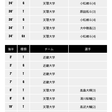
24'
G
天理大学
小松頼斗(4)
30'
T
天理大学
原田拓斗(3)
30'
G
天理大学
小松頼斗(4)
34'
T
天理大学
大中穂高(2)
34'
Gx
天理大学
小松頼斗(4)
後半
種類
チーム
選手
3'
T
近畿大学
3'
G
近畿大学
7'
T
近畿大学
7'
G
近畿大学
8'
T
天理大学
高島大輝(3)
8'
G
天理大学
湯川桜輔(2)
19'
T
天理大学
高武大輔(2)