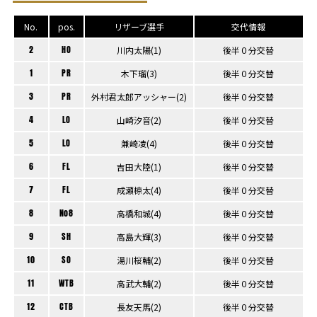
No.
pos.
リザーブ選手
交代情報
2
HO
川内太陽(1)
後半０分交替
1
PR
木下瑠(3)
後半０分交替
3
PR
外村君太郎アッシャー(2)
後半０分交替
4
LO
山崎汐音(2)
後半０分交替
5
LO
兼崎凌(4)
後半０分交替
6
FL
吉田大陸(1)
後半０分交替
7
FL
成瀬椋太(4)
後半０分交替
8
No8
高橋和城(4)
後半０分交替
9
SH
高島大輝(3)
後半０分交替
10
SO
湯川桜輔(2)
後半０分交替
11
WTB
高武大輔(2)
後半０分交替
12
CTB
長友天馬(2)
後半０分交替