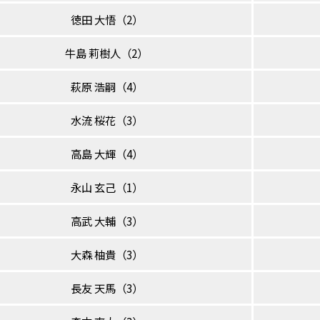
徳田 大悟（2）
牛島 莉樹人（2）
萩原 浩嗣（4）
水流 桜花（3）
高島 大輝（4）
永山 玄己（1）
高武 大輔（3）
大森 柚貴（3）
長友 天馬（3）