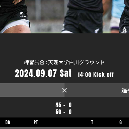
練習試合 : 天理大学白川グラウンド
2024.09.07 Sat
14:00 Kick off
追
45
-
0
50
-
0
DG
PT
T
G