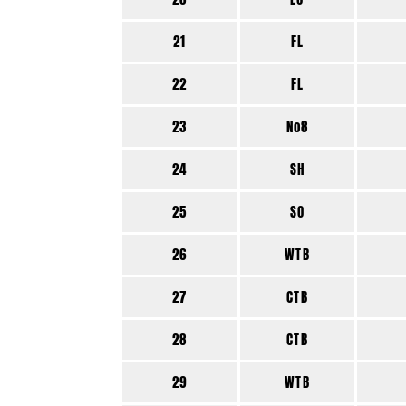
21
FL
22
FL
23
No8
24
SH
25
SO
26
WTB
27
CTB
28
CTB
29
WTB