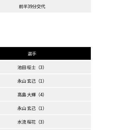
前半39分交代
選手
池田 柾士（3）
永山 玄己（1）
高島 大輝（4）
永山 玄己（1）
水流 桜花（3）