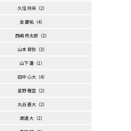
久住 玲央（2）
金 慶祐（4）
西嶋 柊太郎（2）
山本 育弥（3）
山下 蓮（1）
田中 心大（4）
星野 雅空（2）
丸谷 蒼大（2）
渡邉 大（2）