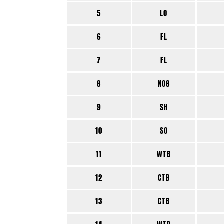
5
LO
6
FL
7
FL
8
NO8
9
SH
10
SO
11
WTB
12
CTB
13
CTB