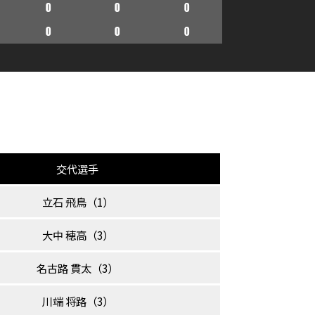
0
0
0
0
0
0
交代選手
立石 飛鳥（1）
大中 穂高（3）
名古路 貫太（3）
川端 将路（3）