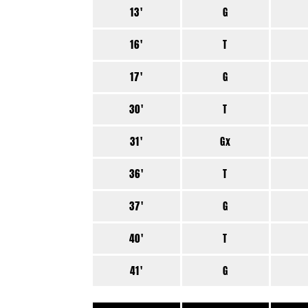
13'
G
16'
T
17'
G
30'
T
31'
Gx
36'
T
37'
G
40'
T
41'
G