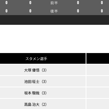
0
0
前半
0
0
0
0
後半
0
0
スタメン選手
大塚 優悟（3）
池田 柾士（3）
坂本 駿哉（3）
高島 治大（2）