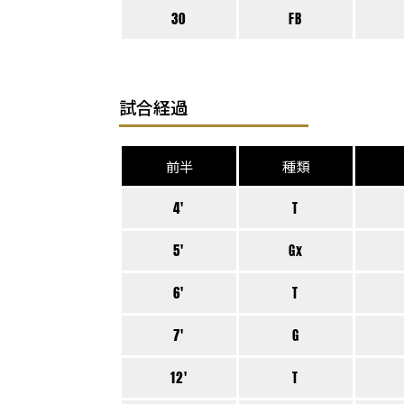
30
FB
試合経過
前半
種類
4'
T
5'
Gx
6'
T
7'
G
12'
T