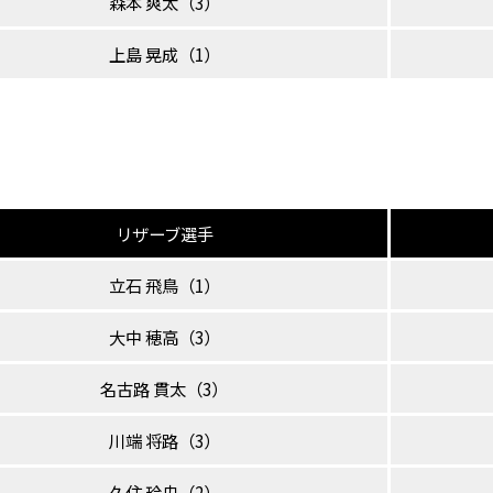
森本 爽太（3）
上島 晃成（1）
リザーブ選手
立石 飛鳥（1）
大中 穂高（3）
名古路 貫太（3）
川端 将路（3）
久住 玲央（2）