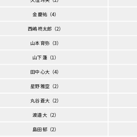
金 慶祐（4）
西嶋 柊太郎（2）
山本 育弥（3）
山下 蓮（1）
田中 心大（4）
星野 雅空（2）
丸谷 蒼大（2）
渡邉 大（2）
島田 郁（2）