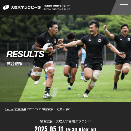
RESULTS
試合結果
Home
/
試合結果
/
2025.05.11 練習試合 近畿大学C
練習試合 : 天理大学白川グラウンド
2025.05.11
15:30 Kick off