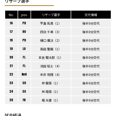
リザーブ選手
No.
pos.
リザーブ選手
交代情報
16
PR
平島 拓真（1）
後半0分交代
17
HO
四日 千尋（3）
後半0分交代
18
PR
樋口 颯汰（2）
後半0分交代
19
LO
高田 聖龍（1）
後半0分交代
20
FL
本吉 駿太郎（1）
後半0分交代
21
FL
池田 柾士（4）
後半0分交代
22
No8
米井 琉翔（4）
後半0分交代
23
SH
林 駿吾（1）
後半0分交代
24
SO
林 翔吾（1）
後半0分交代
25
FB
堀 元喜（1）
後半0分交代
試合経過