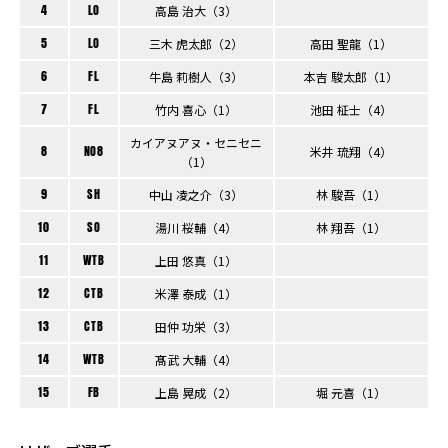
4
LO
高島 治大（3）
5
LO
三木 虎太郎（2）
高田 聖龍（1）
6
FL
牛島 莉樹人（3）
本吉 駿太郎（1）
7
FL
竹内 喜心（1）
池田 柾士（4）
カイアヌアヌ・セニセニ
8
NO8
米井 琉翔（4）
（1）
9
SH
中山 凌之介（3）
林 駿吾（1）
10
SO
湯川 桜輔（4）
林 翔吾（1）
11
WTB
上田 悠真（1）
12
CTB
米澤 泰成（1）
13
CTB
田仲 功栄（3）
14
WTB
髙武 大輔（4）
15
FB
上島 晃成（2）
堀 元喜（1）