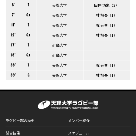
6’
T
天理大学
田仲 功栄（3）
7’
Gx
天理大学
林 翔吾（1）
11’
T
天理大学
堀 元喜（1）
12’
Gx
天理大学
林 翔吾（1）
17’
T
近畿大学
18’
Gx
近畿大学
38’
T
天理大学
堀 元喜（1）
39’
G
天理大学
林 翔吾（1）
ラグビー部の歴史
メンバー紹介
試合結果
スケジュール