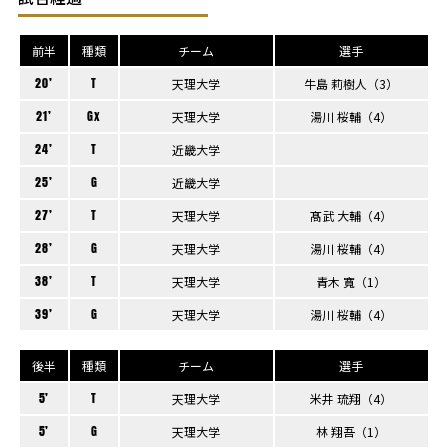
前半
種類
チーム
選手
20’
T
天理大学
牛島 莉樹人（3）
21’
Gx
天理大学
湯川 桜輔（4）
24’
T
近畿大学
25’
G
近畿大学
27’
T
天理大学
髙武 大輔（4）
28’
G
天理大学
湯川 桜輔（4）
38’
T
天理大学
青木 寬（1）
39’
G
天理大学
湯川 桜輔（4）
後半
種類
チーム
選手
5’
T
天理大学
米井 琉翔（4）
5’
G
天理大学
林 翔吾（1）