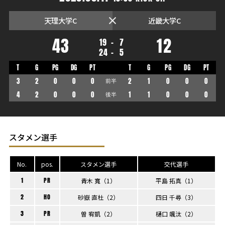
天理大学C
近畿大学C
43
12
19
-
7
24
-
5
T
G
PG
DG
PT
T
G
PG
DG
PT
3
2
0
0
0
前半
2
1
0
0
0
4
2
0
0
0
後半
1
1
0
0
0
スタメン選手
No.
pos.
スタメン選手
交代選手
1
PR
青木 寬（1）
平島 拓真（1）
2
HO
砂嶽 直杜（2）
四日 千尋（3）
3
PR
曽 宥凱（2）
樋口 颯汰（2）